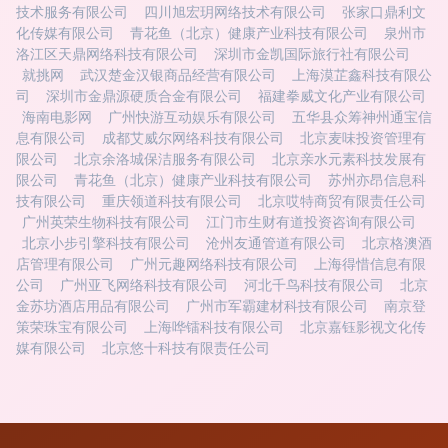
技术服务有限公司
四川旭宏玥网络技术有限公司
张家口鼎利文
化传媒有限公司
青花鱼（北京）健康产业科技有限公司
泉州市
洛江区天鼎网络科技有限公司
深圳市金凯国际旅行社有限公司
就挑网
武汉楚金汉银商品经营有限公司
上海漠芷鑫科技有限公
司
深圳市金鼎源硬质合金有限公司
福建拳威文化产业有限公司
海南电影网
广州快游互动娱乐有限公司
五华县众筹神州通宝信
息有限公司
成都艾威尔网络科技有限公司
北京麦味投资管理有
限公司
北京余洛城保洁服务有限公司
北京亲水元素科技发展有
限公司
青花鱼（北京）健康产业科技有限公司
苏州亦昂信息科
技有限公司
重庆领道科技有限公司
北京哎特商贸有限责任公司
广州英荣生物科技有限公司
江门市生财有道投资咨询有限公司
北京小步引擎科技有限公司
沧州友通管道有限公司
北京格澳酒
店管理有限公司
广州元趣网络科技有限公司
上海得惜信息有限
公司
广州亚飞网络科技有限公司
河北千鸟科技有限公司
北京
金苏坊酒店用品有限公司
广州市军霸建材科技有限公司
南京登
策荣珠宝有限公司
上海哗镭科技有限公司
北京嘉钰影视文化传
媒有限公司
北京悠十科技有限责任公司