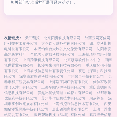
相关部门批准后方可展开经营活动）。
友情链接：
天气预报
北京阳贵科技有限公司
陕西云网万佳网
络科技有限责任公司
太仓锦云财务咨询有限公司
四川赛科斯机
电科技有限公司
本溪钓鱼台大峡谷文化旅游有限公司
沈阳市安
高建筑材料厂
合肥族云信息科技有限公司
上海柳琦格网络科技
有限公司
上海跨渐科技有限公司
北京穆羲软件技术中心
河南
悦世置业有限公司
长沙将来信息科技有限公司
重庆敏忆信科技
有限公司
上海睿顿信息科技有限责任公司
双思（深圳）科技有
限公司
深圳市君略达科技有限公司
广州舍予科技有限公司
长
春市和广程贸易有限公司
上海洛宇柒广告有限公司
佳佳家政管
理（天津）有限公司
上海享阅软件科技有限公司
重庆嘉德周昕
信息科技有限公司
莽起吃餐饮管理（成都）有限公司
成都市乐
优炫彩科技有限公司
苏州掌付信息技术有限公司
周易算命
深
圳市实创展览展示有限公司
上海卡挖蚁信息技术有限公司
西安
如猫添翼网络科技有限公司
唐山锦颖商贸有限公司
上海丰浮度
帆商贸有限公司
圈云智能科技（深圳）有限公司
武汉细云信息